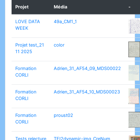
Projet
Média
-
LOVE DATA
49a_CM1_1
WEEK
Projet test_21
color
11 2025
Formation
Adrien_31_AF54_09_MDS00022
CORLI
Formation
Adrien_31_AF54_10_MDS00023
CORLI
Formation
proust02
CORLI
Tests relecture
TEI2dynamic-img_CreNum